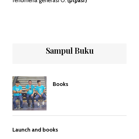
fenomena generasi O.
(ptj/asr)
Sampul Buku
Books
Launch and books