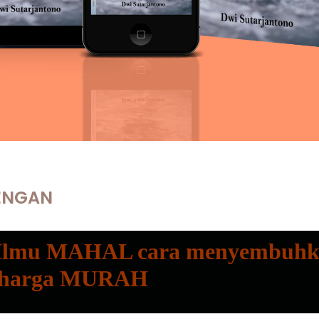
DENGAN
 Ilmu MAHAL cara menyembuhka
n harga MURAH